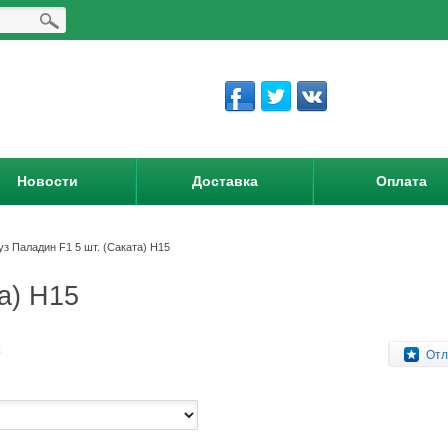
Новости
Доставка
Оплата
уз Паладин F1 5 шт. (Саката) Н15
а) Н15
:
Отл