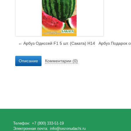
← Арбуз Одиссей F1 5 шт. (Саката) Н14
Арбуз Подарок с
Описание
Комментарии (0)
Телефон:
+7 (800) 333-51-19
Электронная почта:
info@sezonudachi.ru