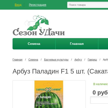
Вход
Регистрация
Семена
Главная
Главная
/
Семена
/
Бахчевые культуры
/
Арбуз
/
Гавриш
/
Арб
Арбуз Паладин F1 5 шт. (Сакат
В наличии
0
руб