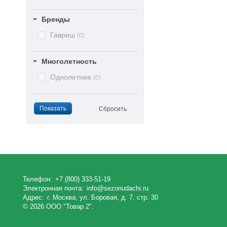
Бренды
Гавриш
(0)
Многолетность
Однолетнее
(0)
Телефон:
+7 (800) 333-51-19
Электронная почта:
info@sezonudachi.ru
Адрес:
г. Москва, ул. Боровая, д. 7, стр. 30
© 2026 ООО "Товар 2".