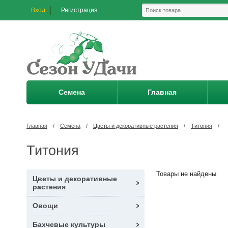
Вход
Регистрация
Семена
Главная
Главная
/
Семена
/
Цветы и декоративные растения
/
Титония
/
Титония
Товары не найдены
Цветы и декоративные
растения
Овощи
Бахчевые культуры