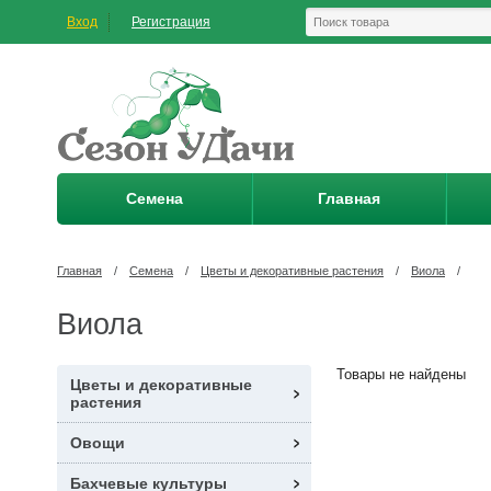
Вход
Регистрация
Семена
Главная
Главная
/
Семена
/
Цветы и декоративные растения
/
Виола
/
Виола
Товары не найдены
Цветы и декоративные
растения
Овощи
Бахчевые культуры