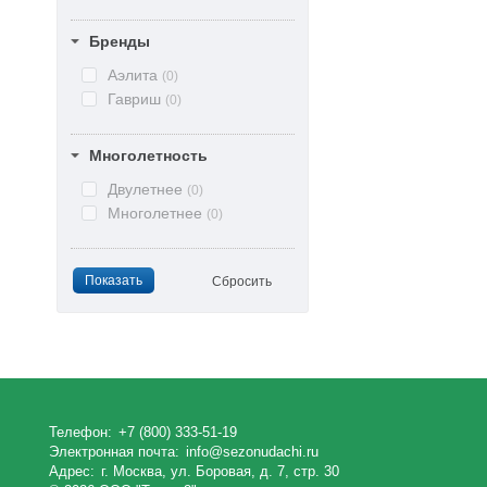
Бренды
Аэлита
(0)
Гавриш
(0)
Многолетность
Двулетнее
(0)
Многолетнее
(0)
Телефон:
+7 (800) 333-51-19
Электронная почта:
info@sezonudachi.ru
Адрес:
г. Москва, ул. Боровая, д. 7, стр. 30