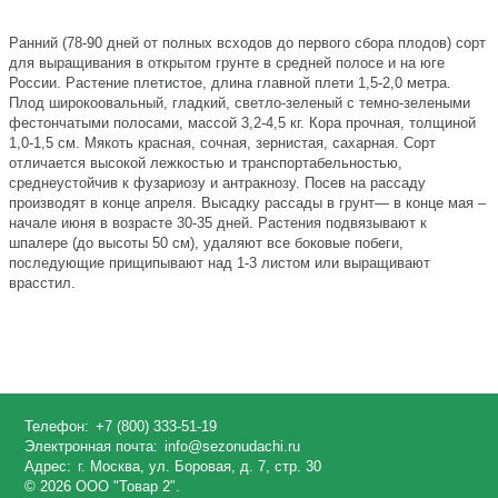
Ранний (78-90 дней от полных всходов до первого сбора плодов) сорт
для выращивания в открытом грунте в средней полосе и на юге
России. Растение плетистое, длина главной плети 1,5-2,0 метра.
Плод широкоовальный, гладкий, светло-зеленый с темно-зелеными
фестончатыми полосами, массой 3,2-4,5 кг. Кора прочная, толщиной
1,0-1,5 см. Мякоть красная, сочная, зернистая, сахарная. Сорт
отличается высокой лежкостью и транспортабельностью,
среднеустойчив к фузариозу и антракнозу. Посев на рассаду
производят в конце апреля. Высадку рассады в грунт— в конце мая –
начале июня в возрасте 30-35 дней. Растения подвязывают к
шпалере (до высоты 50 см), удаляют все боковые побеги,
последующие прищипывают над 1-3 листом или выращивают
врасстил.
Телефон:
+7 (800) 333-51-19
Электронная почта:
info@sezonudachi.ru
Адрес:
г. Москва, ул. Боровая, д. 7, стр. 30
© 2026 ООО "Товар 2".