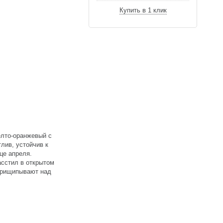
Купить в 1 клик
елто-оранжевый с
тлив, устойчив к
це апреля.
асстил в открытом
 прищипывают над