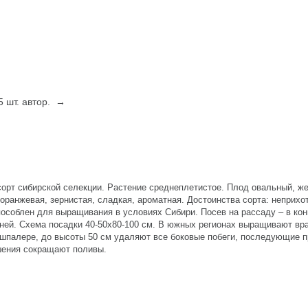
5 шт. автор. →
 сорт сибирской селекции. Растение среднеплетистое. Плод овальный, ж
о-оранжевая, зернистая, сладкая, ароматная. Достоинства сорта: неприхо
особлен для выращивания в условиях Сибири. Посев на рассаду – в кон
дней. Схема посадки 40-50х80-100 см. В южных регионах выращивают вр
 шпалере, до высоты 50 см удаляют все боковые побеги, последующие
шения сокращают поливы.