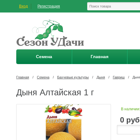
Вход
Регистрация
Семена
Главная
Главная
/
Семена
/
Бахчевые культуры
/
Дыня
/
Гавриш
/
Дыня
Дыня Алтайская 1 г
В наличии
0
руб