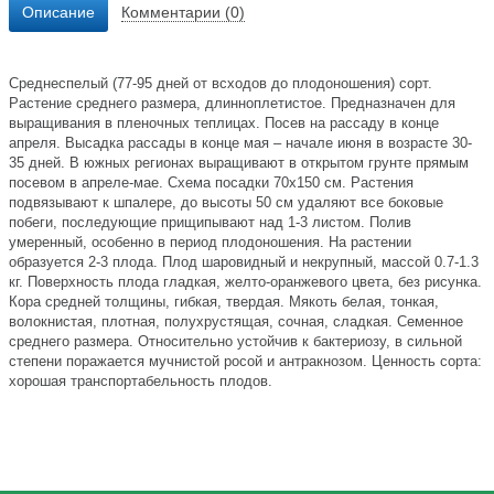
Описание
Комментарии (0)
Среднеспелый (77-95 дней от всходов до плодоношения) сорт.
Растение среднего размера, длинноплетистое. Предназначен для
выращивания в пленочных теплицах. Посев на рассаду в конце
апреля. Высадка рассады в конце мая – начале июня в возрасте 30-
35 дней. В южных регионах выращивают в открытом грунте прямым
посевом в апреле-мае. Схема посадки 70х150 см. Растения
подвязывают к шпалере, до высоты 50 см удаляют все боковые
побеги, последующие прищипывают над 1-3 листом. Полив
умеренный, особенно в период плодоношения. На растении
образуется 2-3 плода. Плод шаровидный и некрупный, массой 0.7-1.3
кг. Поверхность плода гладкая, желто-оранжевого цвета, без рисунка.
Кора средней толщины, гибкая, твердая. Мякоть белая, тонкая,
волокнистая, плотная, полухрустящая, сочная, сладкая. Семенное
среднего размера. Относительно устойчив к бактериозу, в сильной
степени поражается мучнистой росой и антракнозом. Ценность сорта:
хорошая транспортабельность плодов.