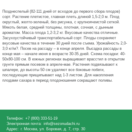
Позднеспелый (82-111 дней от всходов до первого сбора плодов)
сорт. Растение плетистое, главная плеть длиной 1,5-2,0 м. Плод
округлый, желто-зеленый, без рисунка, с крупноячеистой сеткой.
Мякоть белая, средней толщины, плотная, сочная, с дынным
ароматом. Масса плода 1,2-3,2 кг. Вкусовые качества отличные.
Засухоустойчивый транспортабельный сорт. Плоды сохраняют
вкусовые качества в течение 30 дней после съема. Урожайность 2,0-
3,0 кг/м?. Посев на рассаду – в конце апреля. Высадка рассады в
конце мая – начале июня в возрасте 30-35 дней. Схема посадки: 40-
50х80-100 см. В южных регионах выращивают врасстил в открытом
грунте прямым посевом в апреле-мае. Растения подвязывают к
шпалере, до высоты 50 см удаляют все боковые побеги,
последующие прищипывают над 1-3 листом. Для накопления
плодами сахара в период плодоношения сокращают поливы.
Телефон:
+7 (800) 333-51-19
Электронная почта:
info@sezonudachi.ru
Адрес:
г. Москва, ул. Боровая, д. 7, стр. 30