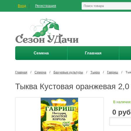
Вход
Регистрация
Семена
Главная
Главная
/
Семена
/
Бахчевые культуры
/
Тыква
/
Гавриш
/
Тык
Тыква Кустовая оранжевая 2,0 
В наличии
0
руб