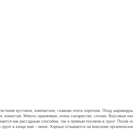
Растение кустовое, компактное, главная плеть короткая. Плод шаровидн
ая, кожистая. Мякоть оранжевая, очень сахаристая, сочная. Вкусовые ка
ется как рассадным способом, так и прямым посевом в грунт. Посев н
в грунт в конце мая – июне. Хорошо отзывается на внесение органически