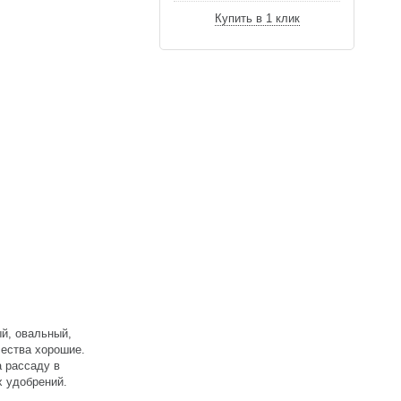
Купить в 1 клик
ый, овальный,
чества хорошие.
а рассаду в
х удобрений.