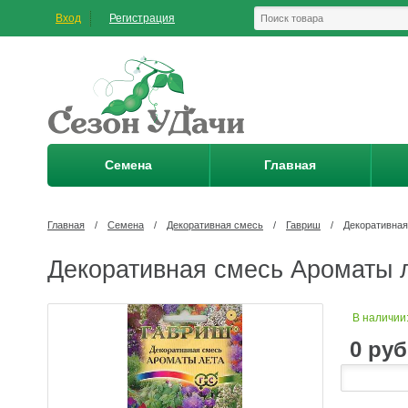
Вход
Регистрация
Семена
Главная
Главная
/
Семена
/
Декоративная смесь
/
Гавриш
/
Декоративная
Декоративная смесь Ароматы л
В наличии
0
руб