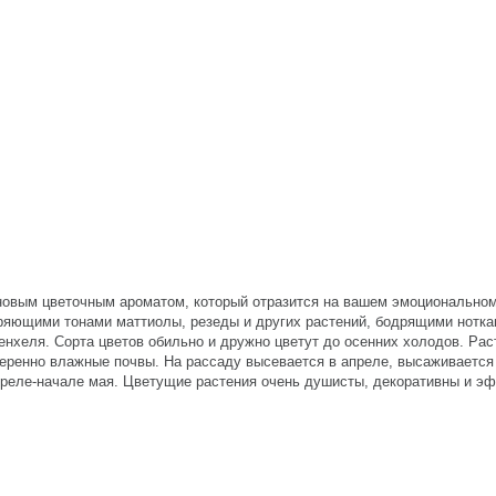
новым цветочным ароматом, который отразится на вашем эмоциональном
ряющими тонами маттиолы, резеды и других растений, бодрящими нотка
нхеля. Сорта цветов обильно и дружно цветут до осенних холодов. Рас
ренно влажные почвы. На рассаду высевается в апреле, высаживается 
преле-начале мая. Цветущие растения очень душисты, декоративны и э