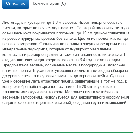
Описание
Комментарии (0)
Листопадный кустарник до 1,8 м высоты. Имеет непарноперистые
листья, которые на ночь складываются. Со второй половины лета до
осени весь куст покрывается плотными, до 15 см длиной соцветиями
из розово-пурпурных цветков без запаха. Цветение продолжается до
первых заморозков. Отзывчива на поливы в засушливое время и на
минеральные подкормки, которые стимулируют увеличение
количества и размер соцветий, а также интенсивность их окраски. В
стадию цветения индигофера вступает на 3-4 год после посадки.
Предпочитают тёплые, солнечные места и плодородные, довольно
влажные почвы. В условиях умеренного климата ежегодно обмерзает
до уровня снега, а в суровые зимы – и до корневой шейки. Однако
уже к середине лета отрастают побеги, зацветающие в тот же год. В
конце октября побеги срезают, оставляя 15-20 см, и укрывают
лапником или окучивают торфом. Молодые побеги устойчивы к
весенним заморозкам. Используется для декоративного оформления
садов в качестве акцентных растений, создания групп и композиций.