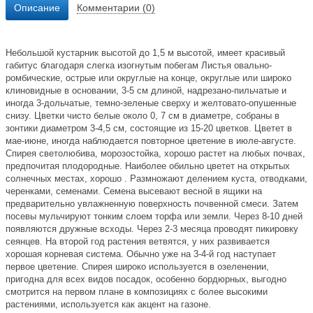
Описание
Комментарии (0)
Небольшой кустарник высотой до 1,5 м высотой, имеет красивый
габитус благодаря слегка изогнутым побегам Листья овально-
ромбические, острые или округлые на конце, округлые или широко
клиновидные в основании, 3-5 см длиной, надрезано-пильчатые и
иногда 3-дольчатые, темно-зеленые сверху и желтовато-опушенные
снизу. Цветки чисто белые около 0, 7 см в диаметре, собраны в
зонтики диаметром 3-4,5 см, состоящие из 15-20 цветков. Цветет в
мае-июне, иногда наблюдается повторное цветение в июле-августе.
Спирея светолюбива, морозостойка, хорошо растет на любых почвах,
предпочитая плодородные. Наиболее обильно цветет на открытых
солнечных местах, хорошо . Размножают делением куста, отводками,
черенками, семенами. Семена высевают весной в ящики на
предварительно увлажненную поверхность почвенной смеси. Затем
посевы мульчируют тонким слоем торфа или земли. Через 8-10 дней
появляются дружные всходы. Через 2-3 месяца проводят пикировку
сеянцев. На второй год растения ветвятся, у них развивается
хорошая корневая система. Обычно уже на 3-4-й год наступает
первое цветение. Спирея широко используется в озеленении,
пригодна для всех видов посадок, особенно бордюрных, выгодно
смотрится на первом плане в композициях с более высокими
растениями, используется как акцент на газоне.