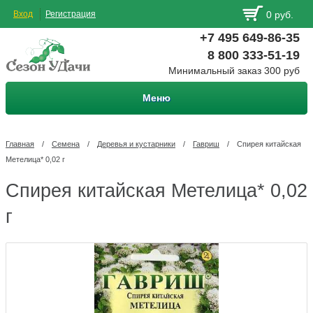
Вход
Регистрация
0 руб.
+7 495 649-86-35
8 800 333-51-19
Минимальный заказ 300 руб
Меню
Главная
/
Семена
/
Деревья и кустарники
/
Гавриш
/
Спирея китайская
Метелица* 0,02 г
Спирея китайская Метелица* 0,02
г