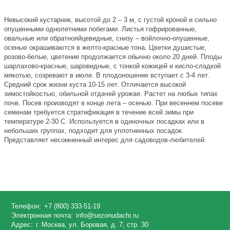
Невысокий кустарник, высотой до 2 – 3 м, с густой кроной и сильно
опушенными однолетними побегами. Листья гофрированные,
овальные или обратнояйцевидные, снизу – войлочно-опушенные,
осенью окрашиваются в желто-красные тона. Цветки душистые,
розово-белые, цветение продолжается обычно около 20 дней. Плоды
шарлахово-красные, шаровидные, с тонкой кожицей и кисло-сладкой
мякотью, созревают в июле. В плодоношение вступает с 3-4 лет.
Средний срок жизни куста 10-15 лет. Отличается высокой
зимостойкостью, обильной отдачей урожая. Растет на любых типах
почв. Посев производят в конце лета – осенью. При весеннем посеве
семенам требуется стратификация в течение всей зимы при
температуре 2-30 C. Используется в одиночных посадках или в
небольших группах, подходит для уплотненных посадок.
Представляет несомненный интерес для садоводов-любителей.
Телефон:
+7 (800) 333-51-19
Электронная почта:
info@sezonudachi.ru
Адрес:
г. Москва, ул. Боровая, д. 7, стр. 30