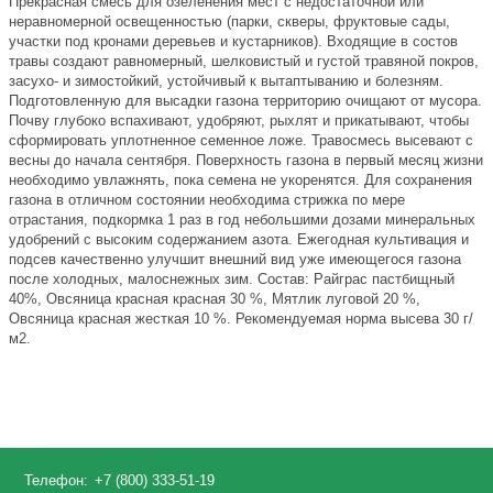
Прекрасная смесь для озеленения мест с недостаточной или
неравномерной освещенностью (парки, скверы, фруктовые сады,
участки под кронами деревьев и кустарников). Входящие в состов
травы создают равномерный, шелковистый и густой травяной покров,
засухо- и зимостойкий, устойчивый к вытаптыванию и болезням.
Подготовленную для высадки газона территорию очищают от мусора.
Почву глубоко вспахивают, удобряют, рыхлят и прикатывают, чтобы
сформировать уплотненное семенное ложе. Травосмесь высевают с
весны до начала сентября. Поверхность газона в первый месяц жизни
необходимо увлажнять, пока семена не укоренятся. Для сохранения
газона в отличном состоянии необходима стрижка по мере
отрастания, подкормка 1 раз в год небольшими дозами минеральных
удобрений с высоким содержанием азота. Ежегодная культивация и
подсев качественно улучшит внешний вид уже имеющегося газона
после холодных, малоснежных зим. Состав: Райграс пастбищный
40%, Овсяница красная красная 30 %, Мятлик луговой 20 %,
Овсяница красная жесткая 10 %. Рекомендуемая норма высева 30 г/
м2.
Телефон:
+7 (800) 333-51-19