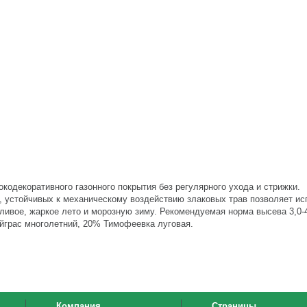
кодекоративного газонного покрытия без регулярного ухода и стрижки.
 устойчивых к механическому воздействию злаковых трав позволяет ис
ивое, жаркое лето и морозную зиму. Рекомендуемая норма высева 3,0-4,
йграс многолетний, 20% Тимофеевка луговая.
Компания
Страницы