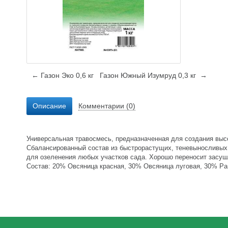
← Газон Эко 0,6 кг
Газон Южный Изумруд 0,3 кг →
Описание
Комментарии (0)
Универсальная травосмесь, предназначенная для создания высо
Сбалансированный состав из быстрорастущих, теневыносливых,
для озеленения любых участков сада. Хорошо переносит засушл
Состав: 20% Овсяница красная, 30% Овсяница луговая, 30% Ра