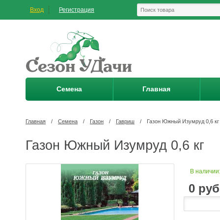
Вход
Регистрация
Семена
Главная
Главная
/
Семена
/
Газон
/
Гавриш
/
Газон Южный Изумруд 0,6 кг
Газон Южный Изумруд 0,6 кг
В наличии
0
руб