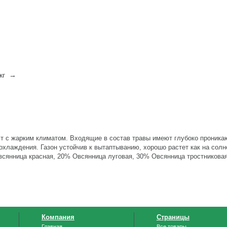
 кг →
т с жарким климатом. Входящие в состав травы имеют глубоко проник
охлаждения. Газон устойчив к вытаптыванию, хорошо растет как на солне
всянница красная, 20% Овсянница луговая, 30% Овсянница тростниковая
Компания
Страницы
Главная
Все товары