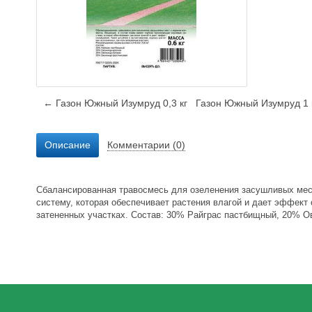
← Газон Южный Изумруд 0,3 кг
Газон Южный Изумруд 1
Описание
Комментарии (0)
Сбалансированная травосмесь для озеленения засушливых мес
систему, которая обеспечивает растения влагой и дает эффект 
затененных участках. Состав: 30% Райграс пастбищный, 20% О