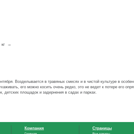
5 кг →
нтября. Возделывается в травяных смесях и в чистой культуре в особен
хаживать, его можно косить очень редко, это не ведет к потере его опр
, детских площадок и задернения в садах и парках.
Компания
Страницы
Главная
Все товары