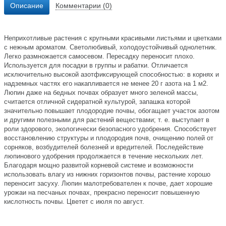
Описание
Комментарии (0)
Неприхотливые растения с крупными красивыми листьями и цветками
с нежным ароматом. Светолюбивый, холодоустойчивый однолетник.
Легко размножается самосевом. Пересадку переносит плохо.
Используется для посадки в группы и рабатки. Отличается
исключительно высокой азотфиксирующей способностью: в корнях и
надземных частях его накапливается не менее 20 г азота на 1 м2.
Люпин даже на бедных почвах образует много зеленой массы,
считается отличной сидератной культурой, запашка которой
значительно повышает плодородие почвы, обогащает участок азотом
и другими полезными для растений веществами; т. е. выступает в
роли здорового, экологически безопасного удобрения. Способствует
восстановлению структуры и плодородия почв, очищению полей от
сорняков, возбудителей болезней и вредителей. Последействие
люпинового удобрения продолжается в течение нескольких лет.
Благодаря мощно развитой корневой системе и возможности
использовать влагу из нижних горизонтов почвы, растение хорошо
переносит засуху. Люпин малотребователен к почве, дает хорошие
урожаи на песчаных почвах, прекрасно переносит повышенную
кислотность почвы. Цветет с июля по август.