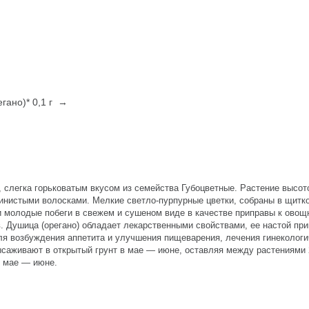
гано)* 0,1 г →
слегка горьковатым вкусом из семейства Губоцветные. Растение высото
нистыми волосками. Мелкие светло-пурпурные цветки, собраны в щитк
 и молодые побеги в свежем и сушеном виде в качестве приправы к ово
. Душица (орегано) обладает лекарственными свойствами, ее настой пр
ля возбуждения аппетита и улучшения пищеварения, лечения гинекологи
ысаживают в открытый грунт в мае — июне, оставляя между растениями 
в мае — июне.