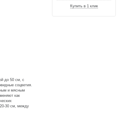
Купить в 1 клик
й до 50 см, с
овидные соцветия.
щным и мясным
именяют как
ческих
20-30 см, между