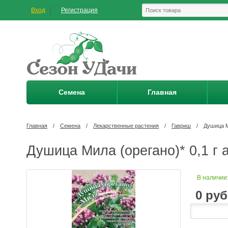
Вход
Регистрация
Семена
Главная
Главная
/
Семена
/
Лекарственные растения
/
Гавриш
/
Душица Ми
Душица Мила (орегано)* 0,1 г 
В наличии
0
руб