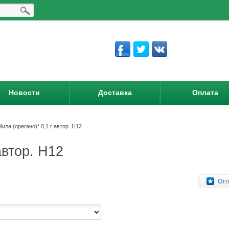
Новости
Доставка
Оплата
ла (орегано)* 0,1 г автор. Н12
автор. Н12
:
Отл