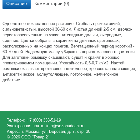
Описание
Комментарии (0)
Однолетнее лекарственное растение. Стебель прямостоячий,
сильноветвистый, высотой 30-60 см. Листья длиной 2-5 см, двояко-
перисторассеченные на узкие нитевидные дольки, очередные,
сидячие. Цветки собраны в корзинки на длинных цветоносах,
расположенных на концах побегов. Вегетационный период короткий -
60-70 дней. Надземную массу убирают в период массового цветения.
Для заготовки ромашку скашивают, сушат и хранят в хорошо
проветриваемом помещении. Урожайность 0,5-0,7 кг/м2. Настой
ромашки оказывает противовоспалительное, кровоостанавливающее,
антисептическое, болеутоляющее, потогонное, желчегонное
действие.
Телефон:
+7 (800) 333-51-19
Электронная почта:
info@sezonudachi.ru
Адрес:
г. Москва, ул. Боровая, д. 7, стр. 30
© 2026 ООО "Товар 2".