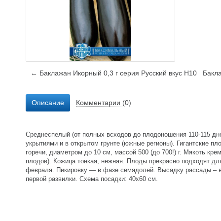
← Баклажан Икорный 0,3 г серия Русский вкус Н10
Бакла
Описание
Комментарии (0)
Среднеспелый (от полных всходов до плодоношения 110-115 дн
укрытиями и в открытом грунте (южные регионы). Гигантские пл
горечи, диаметром до 10 см, массой 500 (до 700!) г. Мякоть кр
плодов). Кожица тонкая, нежная. Плоды прекрасно подходят для
февраля. Пикировку — в фазе семядолей. Высадку рассады – в
первой развилки. Схема посадки: 40х60 см.