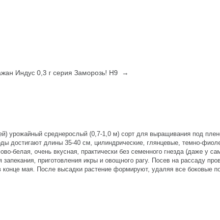
жан Индус 0,3 г серия Заморозь! Н9 →
ей) урожайный среднерослый (0,7-1,0 м) сорт для выращивания под пле
оды достигают длины 35-40 см, цилиндрические, глянцевые, темно-фиоле
емово-белая, очень вкусная, практически без семенного гнезда (даже у с
 запекания, приготовления икры и овощного рагу. Посев на рассаду про
 конце мая. После высадки растение формируют, удаляя все боковые по