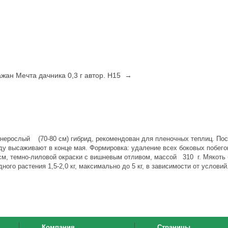
жан Мечта дачника 0,3 г автор. Н15 →
нерослый (70-80 см) гибрид, рекомендован для пленочных теплиц. Пос
ду высаживают в конце мая. Формировка: удаление всех боковых побего
см, темно-лиловой окраски с вишневым отливом, массой 310 г. Мякоть 
ого растения 1,5-2,0 кг, максимально до 5 кг, в зависимости от условий
Компания
Страницы