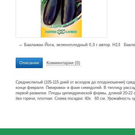
← Баклажан Йога, зеленоплодный 0,3 г автор. Н13
Бакла
Описание
Комментарии (0)
Среднеспелый (105-115 дней от всходов до плодоношения) сред
конце февраля. Пикировка- в фазе семядолей. В теплицу расса
первой развилки. Плоды цилиндрической формы, длиной 20-22 
без горечи, плотная. Схема посадки: 40х 60 см. Урожайность одн