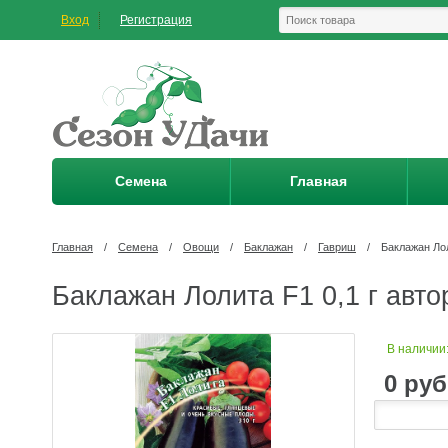
Вход
Регистрация
Семена
Главная
Главная
/
Семена
/
Овощи
/
Баклажан
/
Гавриш
/
Баклажан Лол
Баклажан Лолита F1 0,1 г авто
В наличии
0
руб