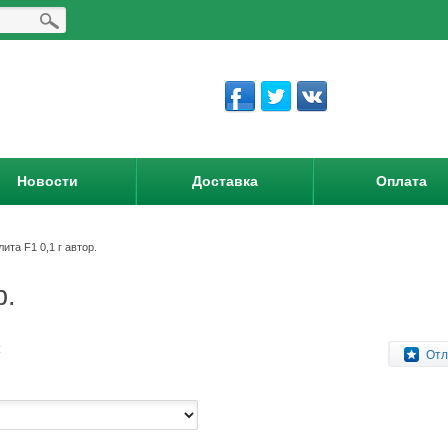
Новости
Доставка
Оплата
ита F1 0,1 г автор.
р.
:
Отл