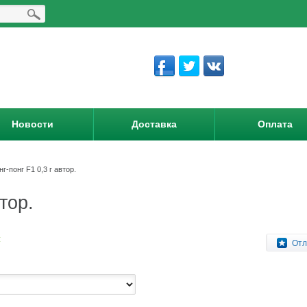
Новости
Доставка
Оплата
г-понг F1 0,3 г автор.
тор.
:
Отл