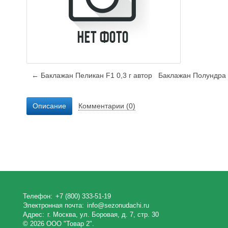
← Баклажан Пеликан F1 0,3 г автор
Баклажан Полундра 
Описание
Комментарии (0)
Телефон:
+7 (800) 333-51-19
Электронная почта:
info@sezonudachi.ru
Адрес:
г. Москва, ул. Боровая, д. 7, стр. 30
© 2026 ООО "Товар 2".