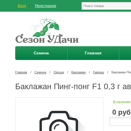
Вход
Регистрация
Семена
Главная
Главная
/
Семена
/
Овощи
/
Баклажан
/
Гавриш
/
Баклажан Пин
Баклажан Пинг-понг F1 0,3 г ав
В наличии
0
руб