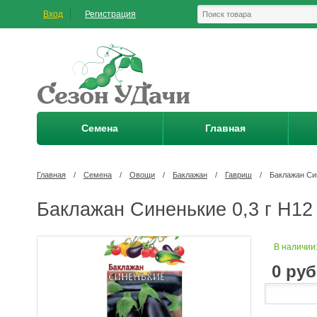
Вход
Регистрация
Семена
Главная
Главная
/
Семена
/
Овощи
/
Баклажан
/
Гавриш
/
Баклажан Син
Баклажан Синенькие 0,3 г Н12
В наличии
0
руб