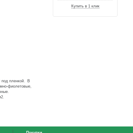
Купить в 1 клик
т под пленкой. В
емно-фиолетовые,
чные.
м2.
Покупки