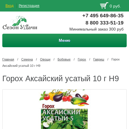
Вход
Регистрация
0 руб.
+7 495 649-86-35
8 800 333-51-19
Минимальный заказ 300 руб
Меню
Главная
/
Семена
/
Овощи
/
Бобовые
/
Горох
/
Гавриш
/
Горох
Аксайский усатый 10 г Н9
Горох Аксайский усатый 10 г Н9