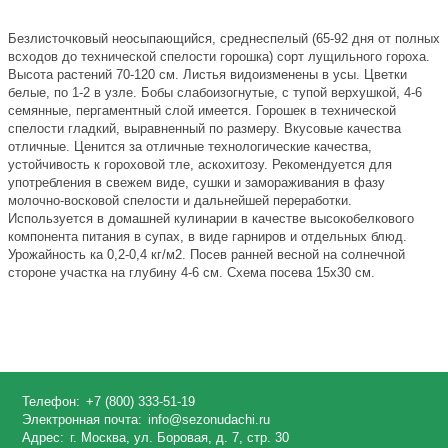
Безлисточковый неосыпающийся, среднеспелый (65-92 дня от полных
всходов до технической спелости горошка) сорт лущильного гороха.
Высота растений 70-120 см. Листья видоизменены в усы. Цветки
белые, по 1-2 в узле. Бобы слабоизогнутые, с тупой верхушкой, 4-6
семянные, пергаментный слой имеется. Горошек в технической
спелости гладкий, выравненный по размеру. Вкусовые качества
отличные. Ценится за отличные технологические качества,
устойчивость к гороховой тле, аскохитозу. Рекомендуется для
употребления в свежем виде, сушки и замораживания в фазу
молочно-восковой спелости и дальнейшей переработки.
Используется в домашней кулинарии в качестве высокобелкового
компонента питания в супах, в виде гарниров и отдельных блюд.
Урожайность ка 0,2-0,4 кг/м2. Посев ранней весной на солнечной
стороне участка на глубину 4-6 см. Схема посева 15x30 см.
Телефон:
+7 (800) 333-51-19
Электронная почта:
info@sezonudachi.ru
Адрес:
г. Москва, ул. Боровая, д. 7, стр. 30