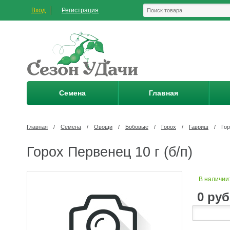
Вход
Регистрация
Семена
Главная
Главная
/
Семена
/
Овощи
/
Бобовые
/
Горох
/
Гавриш
/
Гор
Горох Первенец 10 г (б/п)
В наличии
0
руб