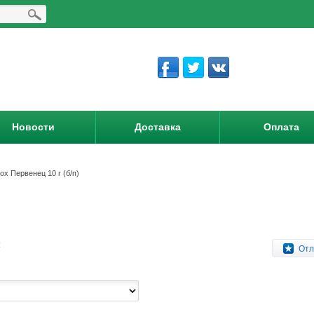
Новости
Доставка
Оплата
ох Первенец 10 г (б/п)
:
Отл