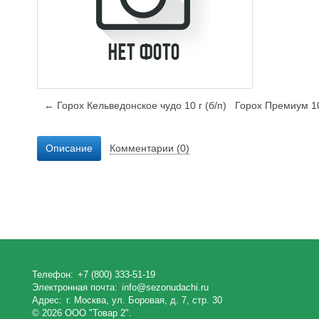
← Горох Кельведонское чудо 10 г (б/п)
Горох Премиум 10
Описание
Комментарии (0)
Телефон:
+7 (800) 333-51-19
Электронная почта:
info@sezonudachi.ru
Адрес:
г. Москва, ул. Боровая, д. 7, стр. 30
© 2026 ООО "Товар 2".