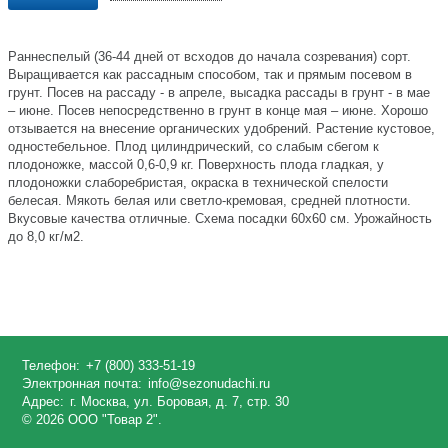
Раннеспелый (36-44 дней от всходов до начала созревания) сорт.
Выращивается как рассадным способом, так и прямым посевом в
грунт. Посев на рассаду - в апреле, высадка рассады в грунт - в мае
– июне. Посев непосредственно в грунт в конце мая – июне. Хорошо
отзывается на внесение органических удобрений. Растение кустовое,
одностебельное. Плод цилиндрический, со слабым сбегом к
плодоножке, массой 0,6-0,9 кг. Поверхность плода гладкая, у
плодоножки слаборебристая, окраска в технической спелости
белесая. Мякоть белая или светло-кремовая, средней плотности.
Вкусовые качества отличные. Схема посадки 60x60 см. Урожайность
до 8,0 кг/м2.
Телефон:
+7 (800) 333-51-19
Электронная почта:
info@sezonudachi.ru
Адрес:
г. Москва, ул. Боровая, д. 7, стр. 30
© 2026 ООО "Товар 2".