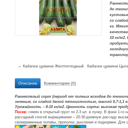
Раннеспе
до техни
кустовые
со слабо
кг. Мяко
качества
10
кг/
м2
.
продукти
холодоус
транспо
← Кабачок цуккини Желтоплодный
Кабачок цуккини Цы
Описание
Комментарии (0)
Раннеспелый сорт (период от полных всходов до техниче
зеленые, со слабой белой пятнистостью, массой 0,7-1,1 
Урожайность – 8-10
кг/
м2
. Ценность сорта: высокая про
Посев:
семян в открытый грунт по 2-3 шт. в лунку. В фазе 1-г
рассадный способ выращивания – 20-30-дневную рассаду высаж
своевременные поливы, прополки, рыхления и подкормки. Для 