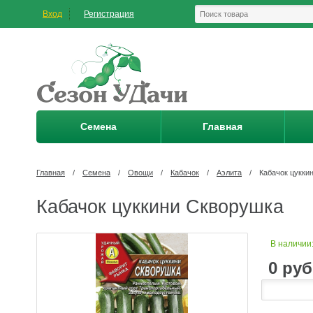
Вход
Регистрация
Семена
Главная
Главная
/
Семена
/
Овощи
/
Кабачок
/
Аэлита
/
Кабачок цукки
Кабачок цуккини Скворушка
В наличии
0
руб