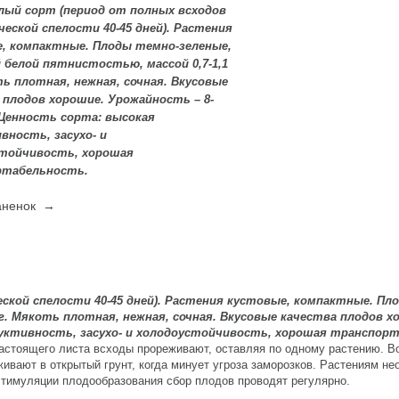
лый сорт (период от полных всходов
ческой спелости 40-45 дней). Растения
, компактные. Плоды темно-зеленые,
й белой пятнистостью, массой 0,7-1,1
ть плотная, нежная, сочная. Вкусовые
 плодов хорошие. Урожайность – 8-
 Ценность сорта: высокая
вность, засухо- и
тойчивость, хорошая
ртабельность.
ганенок →
ской спелости 40-45 дней). Растения кустовые, компактные. Пл
кг. Мякоть плотная, нежная, сочная. Вкусовые качества плодов х
дуктивность, засухо- и холодоустойчивость, хорошая транспор
о настоящего листа всходы прореживают, оставляя по одному растению. 
ивают в открытый грунт, когда минует угроза заморозков. Растениям н
стимуляции плодообразования сбор плодов проводят регулярно.