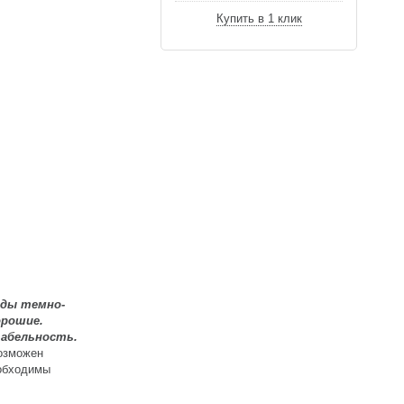
Купить в 1 клик
оды темно-
орошие.
табельность.
Возможен
еобходимы