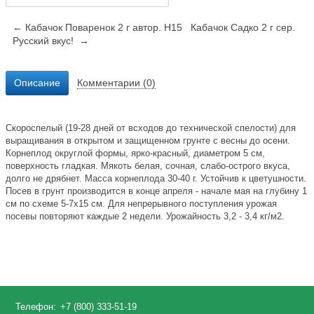
← Кабачок Поваренок 2 г автор. Н15
Кабачок Садко 2 г сер.
Русский вкус! →
Описание
Комментарии (0)
Скороспелый (19-28 дней от всходов до технической спелости) для
выращивания в открытом и защищенном грунте с весны до осени.
Корнеплод округлой формы, ярко-красный, диаметром 5 см,
поверхность гладкая. Мякоть белая, сочная, слабо-острого вкуса,
долго не дрябнет. Масса корнеплода 30-40 г. Устойчив к цветушности.
Посев в грунт производится в конце апреля - начале мая на глубину 1
см по схеме 5-7x15 см. Для непрерывного поступления урожая
посевы повторяют каждые 2 недели. Урожайность 3,2 - 3,4 кг/м2.
Телефон:
+7 (800) 333-51-19