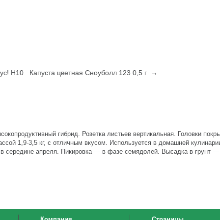
ус! Н10
Капуста цветная Сноуболл 123 0,5 г →
ысокопродуктивный гибрид. Розетка листьев вертикальная. Головки покр
ассой 1,9-3,5 кг, с отличным вкусом. Используется в домашней кулинари
— в середине апреля. Пикировка — в фазе семядолей. Высадка в грунт —
Компания
Страницы