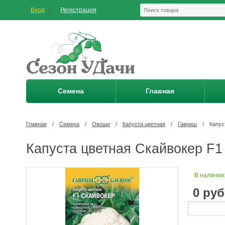
Вход
Регистрация
Семена
Главная
Главная
/
Семена
/
Овощи
/
Капуста цветная
/
Гавриш
/
Капус
Капуста цветная Скайвокер F1
В наличии
0
руб