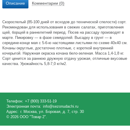
Описание
Комментарии (0)
Скороспелый (85-100 дней от всходов до технической спелости) сорт.
Рекомендован для использования в свежих салатах, приготовления
щей, борщей в раннелетний период. Посев на рассаду производят в
марте. Пикировку — в фазе семядолей. Высадку в грунт — в
середине-конце мая с 5-6-ю настоящими листьями по схеме 40х40 см.
Кочаны округлые, достаточно плотные, с короткой внутренней
кочерыгой. Наружная окраска кочана бело-зеленая. Масса 1,4-1,8 кг.
Сорт ценится за раннюю дружную отдачу урожая, отличные вкусовые
качества. Урожайность 5,8-7,0 кг/м2.
Телефон:
+7 (800) 333-51-19
Электронная почта:
info@sezonudachi.ru
Адрес:
г. Москва, ул. Боровая, д. 7, стр. 30
© 2026 ООО "Товар 2".