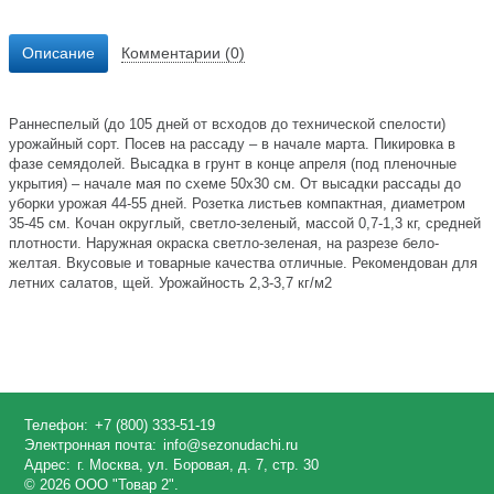
Описание
Комментарии (0)
Раннеспелый (до 105 дней от всходов до технической спелости)
урожайный сорт. Посев на рассаду – в начале марта. Пикировка в
фазе семядолей. Высадка в грунт в конце апреля (под пленочные
укрытия) – начале мая по схеме 50х30 см. От высадки рассады до
уборки урожая 44-55 дней. Розетка листьев компактная, диаметром
35-45 см. Кочан округлый, светло-зеленый, массой 0,7-1,3 кг, средней
плотности. Наружная окраска светло-зеленая, на разрезе бело-
желтая. Вкусовые и товарные качества отличные. Рекомендован для
летних салатов, щей. Урожайность 2,3-3,7 кг/м2
Телефон:
+7 (800) 333-51-19
Электронная почта:
info@sezonudachi.ru
Адрес:
г. Москва, ул. Боровая, д. 7, стр. 30
© 2026 ООО "Товар 2".