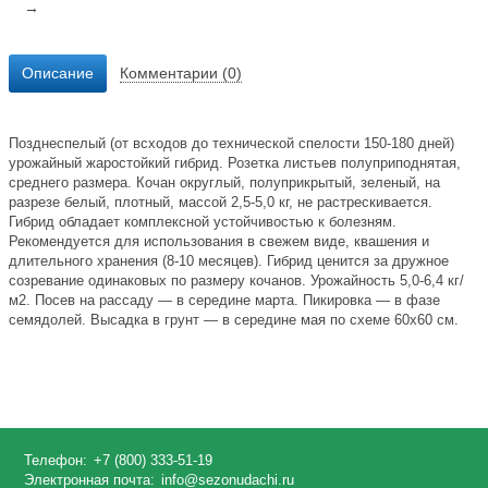
→
Описание
Комментарии (0)
Позднеспелый (от всходов до технической спелости 150-180 дней)
урожайный жаростойкий гибрид. Розетка листьев полуприподнятая,
среднего размера. Кочан округлый, полуприкрытый, зеленый, на
разрезе белый, плотный, массой 2,5-5,0 кг, не растрескивается.
Гибрид обладает комплексной устойчивостью к болезням.
Рекомендуется для использования в свежем виде, квашения и
длительного хранения (8-10 месяцев). Гибрид ценится за дружное
созревание одинаковых по размеру кочанов. Урожайность 5,0-6,4 кг/
м2. Посев на рассаду — в середине марта. Пикировка — в фазе
семядолей. Высадка в грунт — в середине мая по схеме 60х60 см.
Телефон:
+7 (800) 333-51-19
Электронная почта:
info@sezonudachi.ru