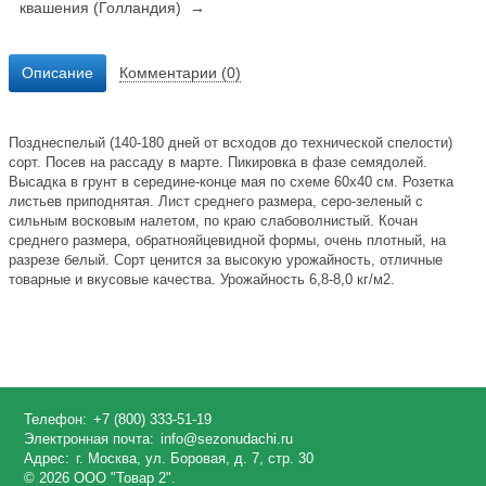
квашения (Голландия) →
Описание
Комментарии (0)
Позднеспелый (140-180 дней от всходов до технической спелости)
сорт. Посев на рассаду в марте. Пикировка в фазе семядолей.
Высадка в грунт в середине-конце мая по схеме 60х40 см. Розетка
листьев приподнятая. Лист среднего размера, серо-зеленый с
сильным восковым налетом, по краю слабоволнистый. Кочан
среднего размера, обратнояйцевидной формы, очень плотный, на
разрезе белый. Сорт ценится за высокую урожайность, отличные
товарные и вкусовые качества. Урожайность 6,8-8,0 кг/м2.
Телефон:
+7 (800) 333-51-19
Электронная почта:
info@sezonudachi.ru
Адрес:
г. Москва, ул. Боровая, д. 7, стр. 30
© 2026 ООО "Товар 2".