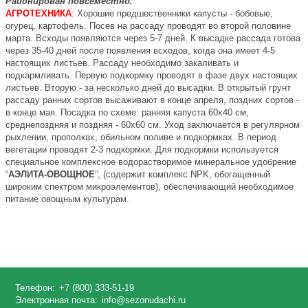
Районирован повсеместно.
АГРОТЕХНИКА
:
Хорошие предшественники капусты - бобовые,
огурец, картофель. Посев на рассаду проводят во второй половине
марта. Всходы появляются через 5-7 дней. К высадке рассада готова
через 35-40 дней после появления всходов, когда она имеет 4-5
настоящих листьев. Рассаду необходимо закаливать и
подкармливать. Первую подкормку проводят в фазе двух настоящих
листьев. Вторую - за несколько дней до высадки. В открытый грунт
рассаду ранних сортов высаживают в конце апреля, поздних сортов -
в конце мая. Посадка по схеме: ранняя капуста 60х40 см,
среднепоздняя и поздняя - 60х60 см. Уход заключается в регулярном
рыхлении, прополках, обильном поливе и подкормках. В период
вегетации проводят 2-3 подкормки. Для подкормки используется
специальное комплексное водорастворимое минеральное удобрение
“
АЭЛИТА-ОВОЩНОЕ
”, (содержит комплекс
NPK
, обогащенный
широким спектром микроэлементов), обеспечивающий необходимое
питание овощным культурам
.
Телефон:
+7 (800) 333-51-19
Электронная почта:
info@sezonudachi.ru