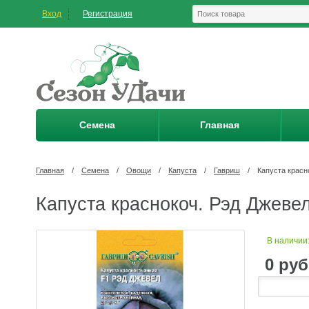
Вход
Регистрация
Семена
Главная
Главная
/
Семена
/
Овощи
/
Капуста
/
Гавриш
/
Капуста красн
Капуста краснокоч. Рэд Джевел
В наличии
0
руб