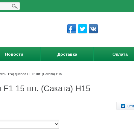
Новости
Доставка
Оплата
окоч. Рэд Джевел F1 15 шт. (Саката) Н15
 F1 15 шт. (Саката) Н15
:
Отл