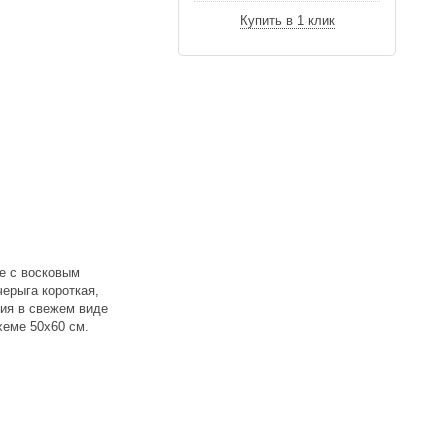
Купить в 1 клик
ые с восковым
черыга короткая,
ния в свежем виде
хеме 50х60 см.