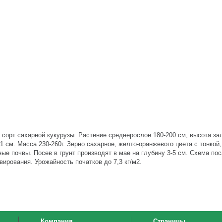
) сорт сахарной кукурузы. Растение среднерослое 180-200 см, высота з
1 см. Масса 230-260г. Зерно сахарное, желто-оранжевого цвета с тонкой
е почвы. Посев в грунт производят в мае на глубину 3-5 см. Схема пос
ирования. Урожайность початков до 7,3 кг/м2.
Компания
Страницы