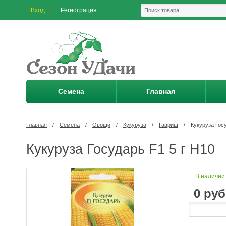
Вход
Регистрация
Семена
Главная
Главная
/
Семена
/
Овощи
/
Кукуруза
/
Гавриш
/
Кукуруза Гос
Кукуруза Государь F1 5 г Н10
В наличии
0
руб