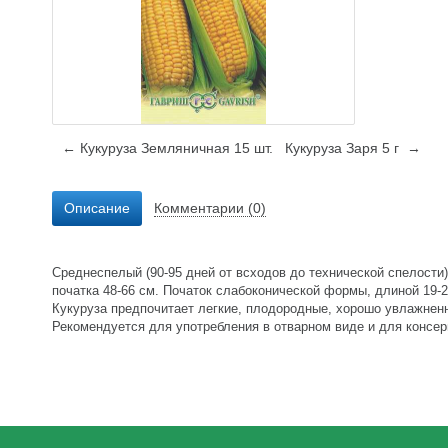
← Кукуруза Земляничная 15 шт.
Кукуруза Заря 5 г →
Описание
Комментарии (0)
Среднеспелый (90-95 дней от всходов до технической спелости
початка 48-66 см. Початок слабоконической формы, длиной 19-2
Кукуруза предпочитает легкие, плодородные, хорошо увлажненны
Рекомендуется для употребления в отварном виде и для консерв