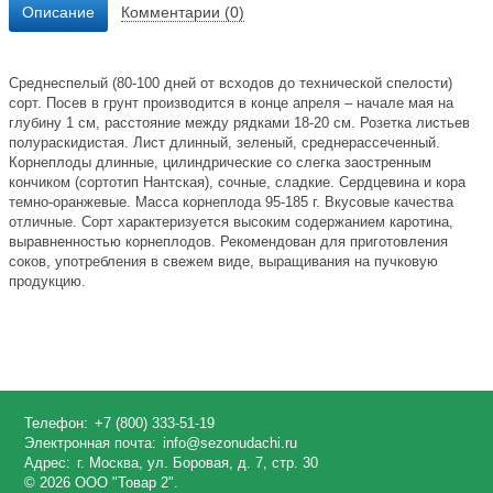
Описание
Комментарии (0)
Среднеспелый (80-100 дней от всходов до технической спелости)
сорт. Посев в грунт производится в конце апреля – начале мая на
глубину 1 см, расстояние между рядками 18-20 см. Розетка листьев
полураскидистая. Лист длинный, зеленый, среднерассеченный.
Корнеплоды длинные, цилиндрические со слегка заостренным
кончиком (сортотип Нантская), сочные, сладкие. Сердцевина и кора
темно-оранжевые. Масса корнеплода 95-185 г. Вкусовые качества
отличные. Сорт характеризуется высоким содержанием каротина,
выравненностью корнеплодов. Рекомендован для приготовления
соков, употребления в свежем виде, выращивания на пучковую
продукцию.
Телефон:
+7 (800) 333-51-19
Электронная почта:
info@sezonudachi.ru
Адрес:
г. Москва, ул. Боровая, д. 7, стр. 30
© 2026 ООО "Товар 2".