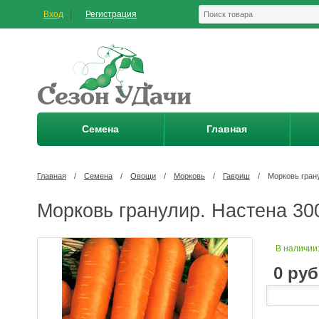
Вход
Регистрация
Семена
Главная
Главная
/
Семена
/
Овощи
/
Морковь
/
Гавриш
/
Морковь грану
Морковь гранулир. Настена 300
В наличии
0
руб