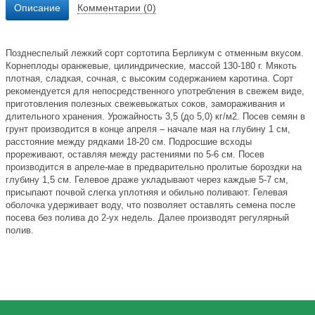
Описание
Комментарии (0)
Позднеспелый лежкий сорт сортотипа Берликум с отменным вкусом.
Корнеплоды оранжевые, цилиндрические, массой 130-180 г. Мякоть
плотная, сладкая, сочная, с высоким содержанием каротина. Сорт
рекомендуется для непосредственного употребления в свежем виде,
приготовления полезных свежевыжатых соков, замораживания и
длительного хранения. Урожайность 3,5 (до 5,0) кг/м2. Посев семян в
грунт производится в конце апреля – начале мая на глубину 1 см,
расстояние между рядками 18-20 см. Подросшие всходы
прореживают, оставляя между растениями по 5-6 см. Посев
производится в апреле-мае в предварительно пролитые бороздки на
глубину 1,5 см. Гелевое драже укладывают через каждые 5-7 см,
присыпают почвой слегка уплотняя и обильно поливают. Гелевая
оболочка удерживает воду, что позволяет оставлять семена после
посева без полива до 2-ух недель. Далее производят регулярный
полив.