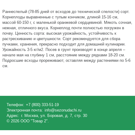
Раннеспелый (78-85 дней от всходов до технической спелости) сорт.
Корнеплоды выравненные с тупым кончиком, длиной 15-16 см,
массой 60-150 г, с маленькой оранжевой сердцевиной. Мякоть сочная,
нежная, отличного вкуса. Корнеплод почти полностью погружен в
почву. Ценность сорта: высокая урожайность, устойчивость к
растрескиванию и цветушности. Сорт рекомендуется для сбора
пучками, хранения, прекрасно подходит для домашней кулинарии.
Урожайность 3-5 кг/м2. Посев в грунт производят в конце апреля –
начале мая на глубину 1 см, расстояние между рядками 18-20 см.
Подросшие всходы прореживают, оставляя между растениями по 5-6
см.
Телефон:
+7 (800) 333-51-19
Электронная почта:
info@sezonudachi.ru
Адрес:
г. Москва, ул. Боровая, д. 7, стр. 30
© 2026 ООО "Товар 2".