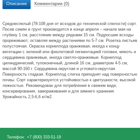
Описание
Комментарии (0)
Среднеспелый (78-108 дня от всходов до технической спелости) сорт.
Посев семян в грунт производится в конце апреля – начале мая на
глубину 1 см, расстояние между рядками 15 см. Подросшие всходы
прореживают, оставляя между растениями по 5-7 см. Розетка листьев
полустоячая. Окраска корнеплода оранжевая, иногда к концу
вегетации с зеленой или фиолетовой пигментацией головки, мякоть и
сердцевина оранжевые, иногда светло-оранжевые. Корнеплод
цилиндрический, тупоконечный, длиной 16 см, диаметром 4-5 см,
массой 90-160 г. Сердцевина округлая и угловато-округлая.
Поверхность гладкая. Корнеплод слегка приподнят над поверхностью
почвы. Сорт характеризуется устойчивостью к цветушности, высокой
лежкостью. Рекомендован для потребления в свежем виде,
консервирования, замораживания и для зимнего хранения.
Урожайность 2,5-6,6 кг/м2.
Телефон:
+7 (800) 333-51-19