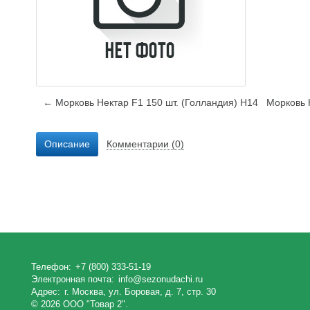
← Морковь Нектар F1 150 шт. (Голландия) Н14
Морковь 
Описание
Комментарии (0)
Телефон:
+7 (800) 333-51-19
Электронная почта:
info@sezonudachi.ru
Адрес:
г. Москва, ул. Боровая, д. 7, стр. 30
© 2026 ООО "Товар 2".