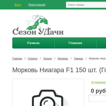
Вход
Регистрация
Семена
Главная
Главная
/
Семена
/
Овощи
/
Морковь
/
Гавриш
/
Морковь Ниага
Морковь Ниагара F1 150 шт. (
В наличии
0
руб