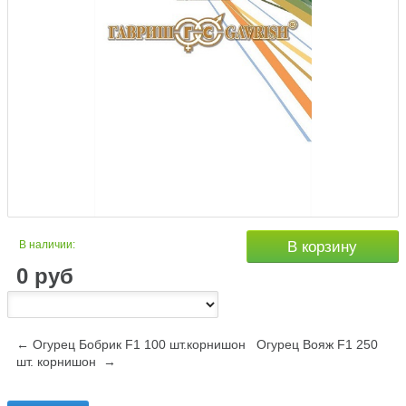
В наличии:
В корзину
0
руб
← Огурец Бобрик F1 100 шт.корнишон
Огурец Вояж F1 250
шт. корнишон →