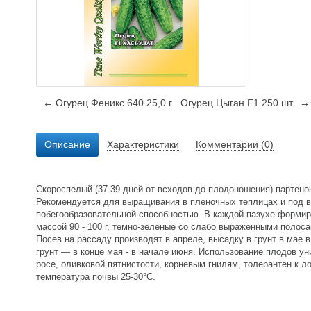
← Огурец Феникс 640 25,0 г
Огурец Цыган F1 250 шт. →
Описание
Характеристики
Комментарии (0)
Скороспелый (37-39 дней от всходов до плодоношения) партено
Рекомендуется для выращивания в пленочных теплицах и под 
побегообразовательной способностью. В каждой пазухе формируе
массой 90 - 100 г, темно-зеленые со слабо выраженными полоса
Посев на рассаду производят в апреле, высадку в грунт в мае
грунт — в конце мая - в начале июня. Использование плодов у
росе, оливковой пятнистости, корневым гнилям, толерантен к л
температура почвы 25-30°С.