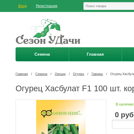
Вход
Регистрация
Семена
Главная
Главная
/
Семена
/
Овощи
/
Огурец
/
Гавриш
/
Огурец Хасбула
Огурец Хасбулат F1 100 шт. к
В наличии
0
руб