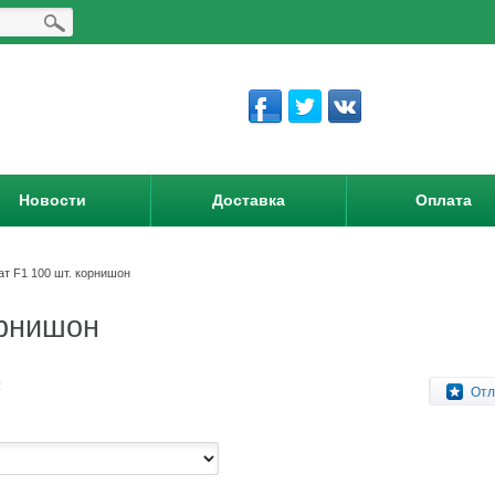
Новости
Доставка
Оплата
т F1 100 шт. корнишон
орнишон
:
Отл