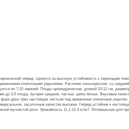
карпический гибрид. Ценится за высокую устойчивость к перепадам темп
временными пленочными укрытиями. Растение сильнорослое, со средней
тся по 7-10 завязей. Плоды цилиндрические, длиной 10-12 см, диаметр
ми до 1/3 плода; бугорки средние, частые, шипы белые. Вкусовые качес
 в фазе двух-трех настоящих листьев под временные пленочные укрытия.
ниверсальное, засолочные качества высокие. Гибрид устойчив к настоящ
ожной мучнистой росе. Урожайность 11,1-12.4 кг/м?. Оптимальная для п