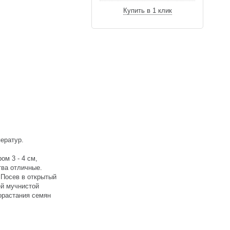
Купить в 1 клик
ератур.
ом 3 - 4 см,
тва отличные.
 Посев в открытый
ей мучнистой
рорастания семян