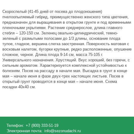
Скороспелый (41-45 дней от посева до плодоношения)
пчелоопыляемый гибрид, преимущественно женского типа цветения,
предназначен для выращивания в открытом грунте и под временными
пленочными укрытиями. Растение среднерослое, длина главного
стебля – 120-150 см. Зеленец овально-цилиндрический, темно-
зеленый с размытыми полосами до 1/3 длины, основание плода
тупое, гладкое, вершина слегка заостренная. Поверхность матовая с
восковым налетом, бугорки крупные, редко расположенные, опушение
сложное, черное. Длина плода 9-14 см, масса 75-105 г.
Универсального назначения. Хрустящий. Вкус хороший, без горечи, с
сильным ароматом. Характеризуется комплексной устойчивостью к
болезням. Посев на рассаду в начале мая. Высадка в грунт в конце
мая – начале июня в фазе двух-трех настоящих листьев. Посев в
открытый грунт проводится в конце мая – начале июня. Схема
посадки 40х40 см.
Телефон:
+7 (800) 333-51-19
Электронная почта:
info@sezonudachi.ru