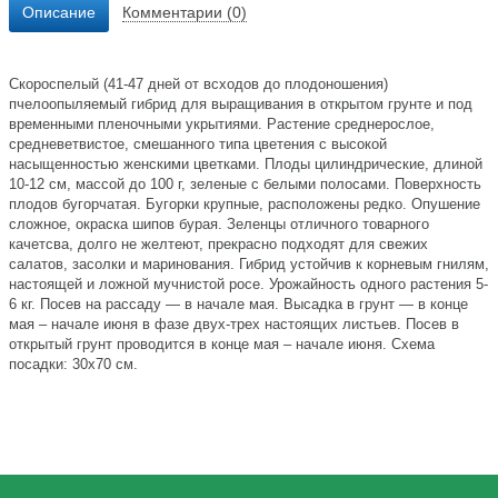
Описание
Комментарии (0)
Скороспелый (41-47 дней от всходов до плодоношения)
пчелоопыляемый гибрид для выращивания в открытом грунте и под
временными пленочными укрытиями. Растение среднерослое,
средневетвистое, смешанного типа цветения с высокой
насыщенностью женскими цветками. Плоды цилиндрические, длиной
10-12 см, массой до 100 г, зеленые с белыми полосами. Поверхность
плодов бугорчатая. Бугорки крупные, расположены редко. Опушение
сложное, окраска шипов бурая. Зеленцы отличного товарного
качетсва, долго не желтеют, прекрасно подходят для свежих
салатов, засолки и маринования. Гибрид устойчив к корневым гнилям,
настоящей и ложной мучнистой росе. Урожайность одного растения 5-
6 кг. Посев на рассаду — в начале мая. Высадка в грунт — в конце
мая – начале июня в фазе двух-трех настоящих листьев. Посев в
открытый грунт проводится в конце мая – начале июня. Схема
посадки: 30х70 см.