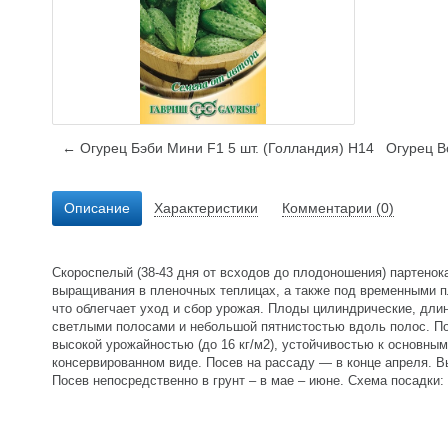
← Огурец Бэби Мини F1 5 шт. (Голландия) Н14
Огурец В
Описание
Характеристики
Комментарии (0)
Скороспелый (38-43 дня от всходов до плодоношения) партенока
выращивания в пленочных теплицах, а также под временными п
что облегчает уход и сбор урожая. Плоды цилиндрические, длин
светлыми полосами и небольшой пятнистостью вдоль полос. По
высокой урожайностью (до 16 кг/м2), устойчивостью к основны
консервированном виде. Посев на рассаду — в конце апреля. В
Посев непосредственно в грунт – в мае – июне. Схема посадки: