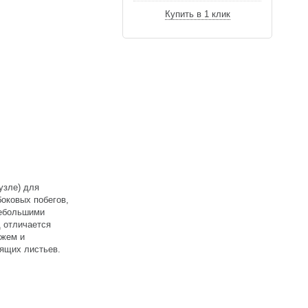
Купить в 1 клик
узле) для
оковых побегов,
 небольшими
 отличается
ежем и
оящих листьев.