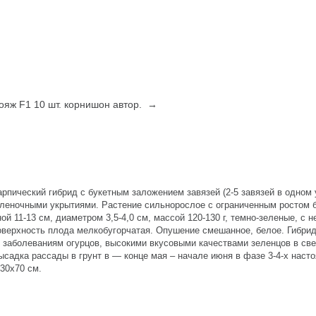
ояж F1 10 шт. корнишон автор. →
рпический гибрид с букетным заложением завязей (2-5 завязей в одном 
леночными укрытиями. Растение сильнорослое с ограниченным ростом б
ой 11-13 см, диаметром 3,5-4,0 см, массой 120-130 г, темно-зеленые, с
верхность плода мелкобугорчатая. Опушение смешанное, белое. Гибрид
м заболеваниям огурцов, высокими вкусовыми качествами зеленцов в св
ысадка рассады в грунт в — конце мая – начале июня в фазе 3-4-х наст
 30х70 см.