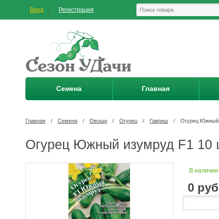
Вход
Регистрация
Семена
Главная
Главная
/
Семена
/
Овощи
/
Огурец
/
Гавриш
/
Огурец Южный 
Огурец Южный изумруд F1 10 
В наличии
0
руб