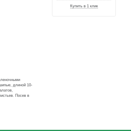
Купить в 1 клик
 пленочными
шипые, длиной 10-
алатов,
листьев. Посев в