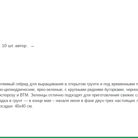
 10 шт. автор. →
ыляемый гибрид для выращивания в открытом грунте и под временными
о-цилиндрические, ярко-зеленые, с крупными редкими бугорками, черно
оноспорозу и ВТМ. Зеленцы отлично подходят для приготовления свежих с
адка в грунт — в конце мая – начале июня в фазе двух-трех настоящих 
осадки: 40х40 см.