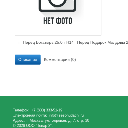
← Перец Богатырь 25,0 г Н14
Перец Подарок Молдовы 2
Описание
Комментарии (0)
Телефон:
+7 (800) 333-51-19
Электронная почта:
info@sezonudachi.ru
Адрес:
г. Москва, ул. Боровая, д. 7, стр. 30
© 2026 ООО "Товар 2".