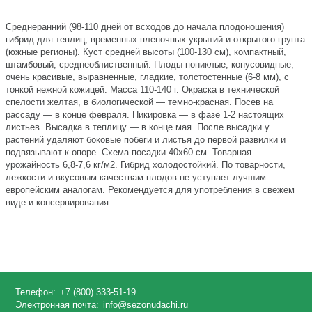
Среднеранний (98-110 дней от всходов до начала плодоношения)
гибрид для теплиц, временных пленочных укрытий и открытого грунта
(южные регионы). Куст средней высоты (100-130 см), компактный,
штамбовый, среднеоблиственный. Плоды пониклые, конусовидные,
очень красивые, выравненные, гладкие, толстостенные (6-8 мм), с
тонкой нежной кожицей. Масса 110-140 г. Окраска в технической
спелости желтая, в биологической — темно-красная. Посев на
рассаду — в конце февраля. Пикировка — в фазе 1-2 настоящих
листьев. Высадка в теплицу — в конце мая. После высадки у
растений удаляют боковые побеги и листья до первой развилки и
подвязывают к опоре. Схема посадки 40x60 см. Товарная
урожайность 6,8-7,6 кг/м2. Гибрид холодостойкий. По товарности,
лежкости и вкусовым качествам плодов не уступает лучшим
европейским аналогам. Рекомендуется для употребления в свежем
виде и консервирования.
Телефон:
+7 (800) 333-51-19
Электронная почта:
info@sezonudachi.ru